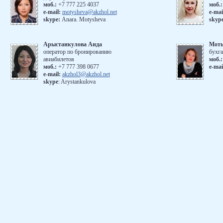
моб.:
+7 777 225 4037
моб.
е-mail:
motysheva@akzhol.net
е-mai
skype:
Anara. Motysheva
skyp
Арыстанкулова Аида
Мот
оператор по бронированию
бухга
авиабилетов
моб.:
моб.:
+7 777 398 0677
e-mai
e-mail:
akzhol3@akzhol.net
skype
: Arystankulova