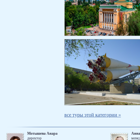
все туры этой категории »
Мотышева Анара
Анна
директор
мене