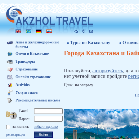
Авиа и железнодорожные
Туры по Казахстану
О комп
билеты
Города Казахстана и Бай
Отели в Казахстане
Трансферы
Страхование
Пожалуйста,
авторизуйтесь
, для т
нет учетной записи пройдите
реги
Онлайн страхование
Activities
Цена:
по запросу
Услуги гидов
п
Рекомендательные письма
E-mail
Пароль
запомнить
забыли пароль?
регистрация