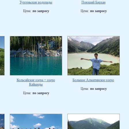
Тургеньские водопады
Поющий Бархан
Цена:
по запросу
Цена:
по запросу
Кольсайские озера + озеро
Большое Алматинское озеро
Кайынды
Цена:
по запросу
Цена:
по запросу