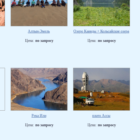
Алтын-Эмель
Озеро Каинды + Кольсайские озера
Цена:
по запросу
Цена:
по запросу
Река Или
плато Ассы
Цена:
по запросу
Цена:
по запросу