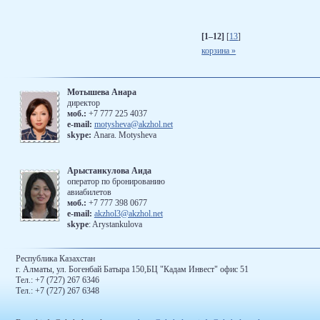
[1–12]
[
13
]
корзина »
Мотышева Анара
директор
моб.:
+7 777 225 4037
е-mail:
motysheva@akzhol.net
skype:
Anara. Motysheva
Арыстанкулова Аида
оператор по бронированию
авиабилетов
моб.:
+7 777 398 0677
e-mail:
akzhol3@akzhol.net
skype
: Arystankulova
Республика Казахстан
г. Алматы, ул. Богенбай Батыра 150,БЦ "Кадам Инвест" офис 51
Tел.: +7 (727) 267 6346
Тел.: +7 (727) 267 6348