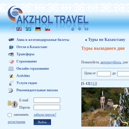
Туры по Казахстану
Авиа и железнодорожные билеты
Отели в Казахстане
Туры выходного дня
Трансферы
Страхование
Пожалуйста,
авторизуйтесь
, для
Онлайн страхование
Цена от
до
Activities
Услуги гидов
[1–12]
[
13
]
Рекомендательные письма
E-mail
Пароль
запомнить
забыли пароль?
регистрация