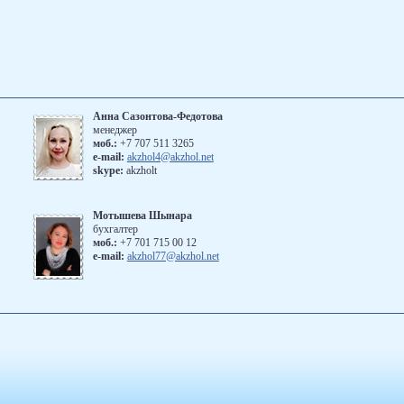
Анна Сазонтова-Федотова
менеджер
моб.:
+7 707 511 3265
е-mail:
akzhol4@akzhol.net
skype:
akzholt
Мотышева Шынара
бухгалтер
моб.:
+7 701 715 00 12
e-mail:
akzhol77@akzhol.net