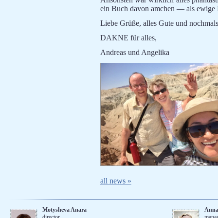
ein Buch davon amchen — als ewige 
Liebe Grüße, alles Gute und nochmal
DAKNE für alles,
Andreas und Angelika
all news »
Motysheva Anara
Anna
director
mana