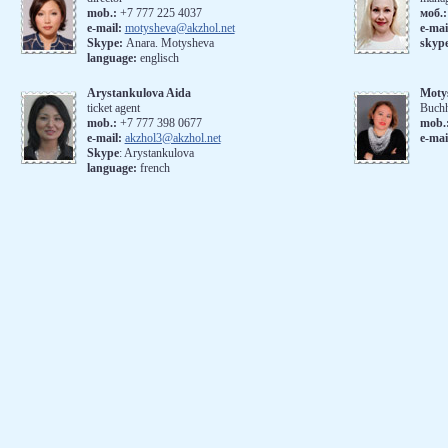
mob.:
+7 777 225 4037
моб.
e-mail:
motysheva@akzhol.net
е-mai
Skype:
Anara. Motysheva
skyp
language:
englisch
Arystankulova Aida
Moty
ticket agent
Buchh
mob.:
+7 777 398 0677
mob.
e-mail:
akzhol3@akzhol.net
e-mai
Skype
: Arystankulova
language:
french