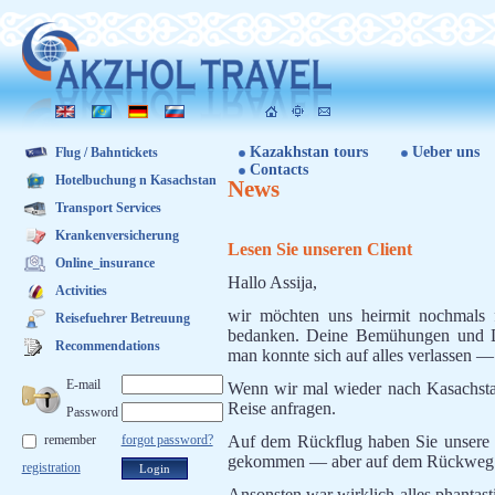
Kazakhstan tours
Ueber uns
Flug / Bahntickets
Contacts
Hotelbuchung n Kasachstan
News
Transport Services
Krankenversicherung
Lesen Sie unseren Client
Online_insurance
Hallo Assija,
Activities
wir möchten uns heirmit nochmals f
Reisefuehrer Betreuung
bedanken. Deine Bemühungen und D
Recommendations
man konnte sich auf alles verlassen —
E-mail
Wenn wir mal wieder nach Kasachsta
Reise anfragen.
Password
remember
forgot password?
Auf dem Rückflug haben Sie unsere Ko
gekommen — aber auf dem Rückweg ist
registration
Ansonsten war wirklich alles phantasti