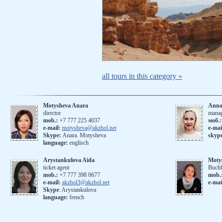
all tours in this category »
Motysheva Anara
Anna
director
mana
mob.:
+7 777 225 4037
моб.
e-mail:
motysheva@akzhol.net
е-mai
Skype:
Anara. Motysheva
skyp
language:
englisch
Arystankulova Aida
Moty
ticket agent
Buchh
mob.:
+7 777 398 0677
mob.
e-mail:
akzhol3@akzhol.net
e-mai
Skype
: Arystankulova
language:
french