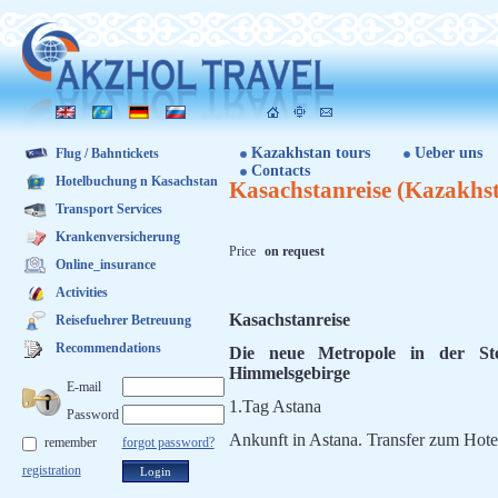
Kazakhstan tours
Ueber uns
Flug / Bahntickets
Contacts
Hotelbuchung n Kasachstan
Kasachstanreise (Kazakhs
Transport Services
Krankenversicherung
Price
on request
Online_insurance
Activities
Kasachstanreise
Reisefuehrer Betreuung
Recommendations
Die neue Metropole in der St
Himmelsgebirge
E-mail
1.Tag Astana
Password
Ankunft in Astana. Transfer zum Hote
remember
forgot password?
registration