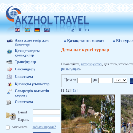
Авиа және темір жол
Қазақстанға саяхат
Бiз тура
билеттері
Демалыс күнгі турлар
Қазақстандағы
қонақүйлер
Трансферлер
Пожалуйста,
авторизуйтесь
, для того, чтобы от
регистрацию
.
Сақтандыру
Сипаттама
Цена от
до
Қызықты ұсыныстар
[1–12]
[
13
]
Сапарсерік қызметін
көрсету
Сипаттама
E-mail
Пароль
запомнить
забыли пароль?