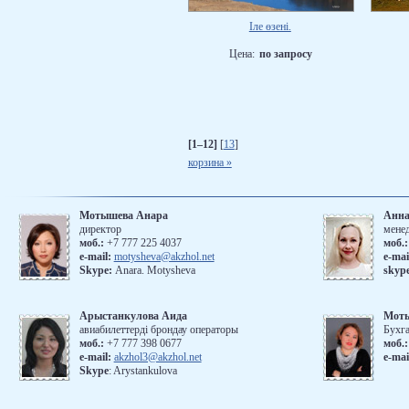
Іле өзені.
Цена:
по запросу
[1–12]
[
13
]
корзина »
Мотышева Анара
Анна
директор
мене
моб.:
+7 777 225 4037
моб.
е-mail:
motysheva@akzhol.net
е-mai
Skype:
Anara. Motysheva
skyp
Арыстанкулова Аида
Мот
авиабилеттерді брондау операторы
Бухг
моб.:
+7 777 398 0677
моб.:
e-mail:
akzhol3@akzhol.net
e-mai
Skype
: Arystankulova