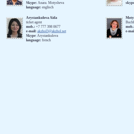
Skype:
Anara. Motysheva
skyp
language:
englisch
Arystankulova Aida
Moty
ticket agent
Buchh
mob.:
+7 777 398 0677
mob.
e-mail:
akzhol3@akzhol.net
e-mai
Skype
: Arystankulova
language:
french