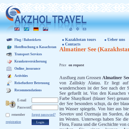
Kazakhstan tours
Ueber uns
Flug / Bahntickets
Contacts
Hotelbuchung n Kasachstan
Almatiner See (Kazakhsta
Transport Services
Krankenversicherung
Price
on request
Online_insurance
Activities
Ausflueg zum Grossen
Almatiner Se
von Zailiskiy Alatau. Er liegt a
Reisefuehrer Betreuung
wunderschoen ist der See nach der 
Recommendations
See gefuellt ist. Von den Kasachen
Farbe Shasylkuel (blauer See) genann
E-mail
der See besonders schцn, da der bla
Password
im Wasser spiegeln. Von hier aus biet
Sovetov und Ozernaja im Sueden, das
remember
forgot password?
im Westen. Unterwegs haben Sie die 
registration
Flora, Fauna und die Geschichte von 