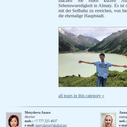
machen Sie einen kurzen Aus
Sehenswuerdigkeit in Almaty. Es ist
mit der Seilbahn zu erreichen, von hie
die ehemalige Hauptstadt.
all tours in this category »
Motysheva Anara
Anna
director
mana
mob.:
+7 777 225 4037
моб.
e-mail:
motysheva@akzhol.net
е-mai