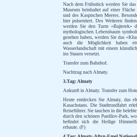
Nach dem Frühstück werden Sie das 
Museum beinhaltet auf einer Fläche
und des Kaspischen Meeres. Besond
hier präsentiert. Des Weiteren find
werden Sie den Turm «Bajterek» da
mythologischen Lebensbaum symbolis
gesehen haben, werden Sie das «Khan
auch die Möglichkeit haben et
Wasserlandschaft mit einem künstlic
ins Stauen versetzt.
Transfer zum Bahnhof.
Nachtzug nach Almaty.
3.Tag:
Almaty
Ankunft in Almaty. Transfer zum Hot
Heute entdecken Sie Almaty, das eh
Kasachstans. Die Stadtrundfahrt erl
Reiseführer. Sie tauchen in die belebt
durch den schönen Panfilov-Park, wo s
befindet sich die Heilige Himmelf
erbaute. (F)
4.Tag: Almaty-Altyn-Emel National