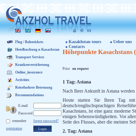
Kazakhstan tours
Ueber uns
Flug / Bahntickets
Contacts
Hotelbuchung n Kasachstan
Höhepunkte Kasachstans (
Transport Services
Krankenversicherung
Price
on request
Online_insurance
Activities
1 Tag: Astana
Reisefuehrer Betreuung
Nach Ihrer Ankunft in Astana werden S
Recommendations
Heute starten Sie Ihren Tag mit 
deutsch/englischsprachigen Reiseführ
E-mail
Kasachstans, ist eine ganz moderne S
Password
einigen Sehenswürdigkeiten. Vor allem
remember
forgot password?
Seite des Flusses, aber die meisten Seh
registration
2. Tag: Astana