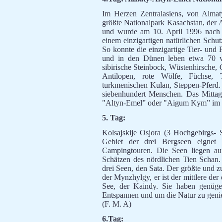
Im Herzen Zentralasiens, von Almaty
größte Nationalpark Kasachstan, der 
und wurde am 10. April 1996 nach 
einem einzigartigen natürlichen Schutz
So konnte die einzigartige Tier- und
und in den Dünen leben etwa 70 ve
sibirische Steinbock, Wüstenhirsche, 
Antilopen, rote Wölfe, Füchse, 
turkmenischen Kulan, Steppen-Pferd.
siebenhundert Menschen. Das Mittage
"Altyn-Emel” oder "Aigum Kym” im D
5. Tag:
Kolsajskije Osjora (3 Hochgebirgs- 
Gebiet der drei Bergseen eignet
Campingtouren. Die Seen liegen au
Schätzen des nördlichen Tien Schan.
drei Seen, den Sata. Der größte und z
der Mynzhylgy, er ist der mittlere der
See, der Kaindy. Sie haben genüge
Entspannen und um die Natur zu geni
(F. M. A)
6.Tag: