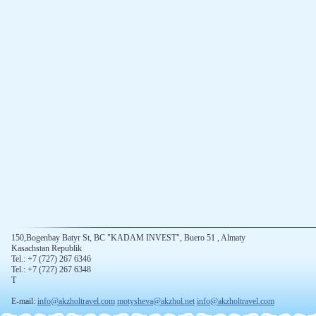
150,Bogenbay Batyr St, BC "KADAM INVEST", Buero 51 , Almaty
Kasachstan Republik
Tel.: +7 (727) 267 6346
Tel.: +7 (727) 267 6348
T
E-mail:
info@akzholtravel.com
motysheva@akzhol.net
info@akzholtravel.com