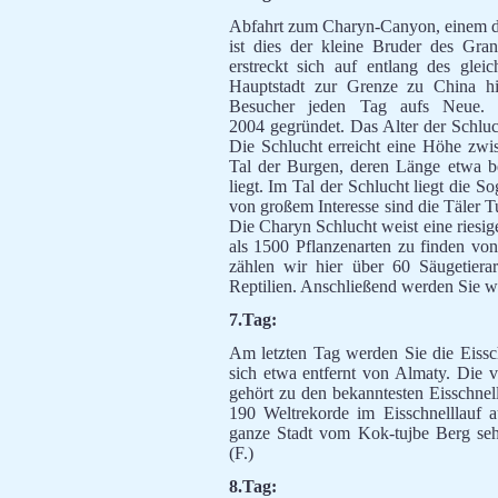
Abfahrt zum Charyn-Canyon, einem de
ist dies der kleine Bruder des G
erstreckt sich auf entlang des glei
Hauptstadt zur Grenze zu China hin
Besucher jeden Tag aufs Neue. 
2004 gegründet. Das Alter der Schluc
Die Schlucht erreicht eine Höhe zwis
Tal der Burgen, deren Länge etwa be
liegt. Im Tal der Schlucht liegt die S
von großem Interesse sind die Täler T
Die Charyn Schlucht weist eine riesig
als 1500 Pflanzenarten zu finden von
zählen wir hier über 60 Säugetier
Reptilien. Anschließend werden Sie wi
7.Tag:
Am letzten Tag werden Sie die Eissc
sich etwa entfernt von Almaty. Die
gehört zu den bekanntesten Eisschnel
190 Weltrekorde im Eisschnelllauf a
ganze Stadt vom Kok-tujbe Berg sehe
(F.)
8.Tag: