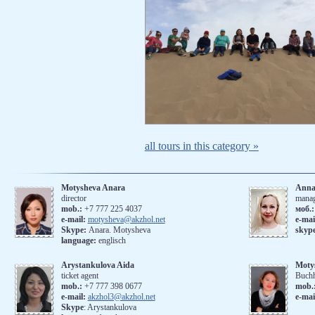
all tours in this category »
Motysheva Anara
Anna
director
mana
mob.:
+7 777 225 4037
моб.
e-mail:
motysheva@akzhol.net
е-mai
Skype:
Anara. Motysheva
skyp
language:
englisch
Arystankulova Aida
Moty
ticket agent
Buchh
mob.:
+7 777 398 0677
mob.
e-mail:
akzhol3@akzhol.net
e-mai
Skype
: Arystankulova