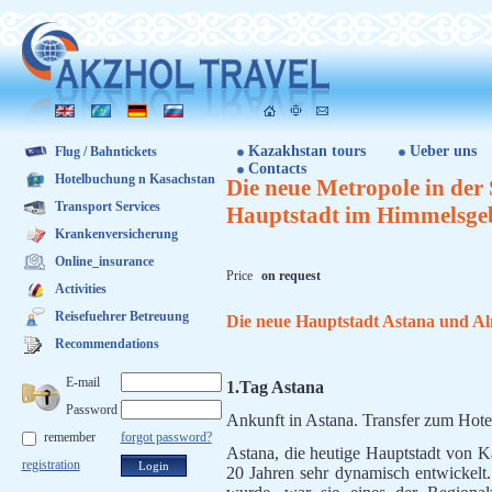
Kazakhstan tours
Ueber uns
Flug / Bahntickets
Contacts
Hotelbuchung n Kasachstan
Die neue Metropole in der 
Transport Services
Hauptstadt im Himmelsgeb
Krankenversicherung
Online_insurance
Price
on request
Activities
Reisefuehrer Betreuung
Die neue Hauptstadt Astana und A
Recommendations
E-mail
1.Tag Astana
Password
Ankunft in Astana. Transfer zum Hote
remember
forgot password?
Astana, die heutige Hauptstadt von Kas
registration
20 Jahren sehr dynamisch entwickelt