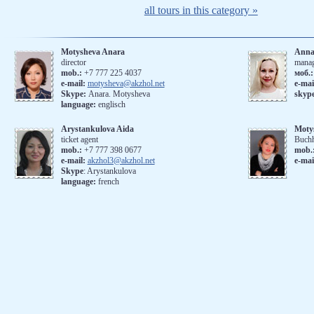
all tours in this category »
Motysheva Anara
Anna
director
mana
mob.:
+7 777 225 4037
моб.
e-mail:
motysheva@akzhol.net
е-mai
Skype:
Anara. Motysheva
skyp
language:
englisch
Arystankulova Aida
Moty
ticket agent
Buchh
mob.:
+7 777 398 0677
mob.
e-mail:
akzhol3@akzhol.net
e-mai
Skype
: Arystankulova
language:
french