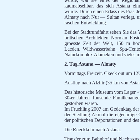
wurde, war sie eines der Regional
kaumabsehbar, das sich Astana ein
würde. Durch einen Erlass des Präsid
Almaty nach Nur — Sultan verlegt, un
raschen Entwicklung.
Bei der Stadtrundfahrt sehen Sie das
britischen Architekten Norman Foste
groesste Zelt der Welt, 150 m hoc
Laeden, Wildwasserbahn, Spa-Center
Naturkomplex Atameken und vieles meh
2. Tag Astana — Almaty
Vormittags Freizeit. Ckeck out um 12
Ausflug nach Alzhir (35 km von Astan
Das historische Museum vom Lager «A
30-er Jahren Tausende Familienangeh
gestorben waren.
Im Fruehling 2007 am Gedenktag der 
der Siedlung Akmol die eigenartige
der politischen Deportationen und des 
Die Rueckkehr nach Astana.
Transfer zum Bahnhof und Nachtszug 