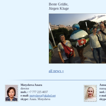
Beste Grüße,
Jürgen Kluge
all news »
Motysheva Anara
Anna
director
mana
mob.:
+7 777 225 4037
моб.
е-mail:
motysheva@akzhol.net
е-mai
skype:
Anara. Motysheva
skyp