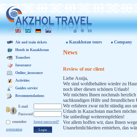
Kazakhstan tours
Company
Air and train tickets
Hotels in Kazakhstan
News
Transfers
Insurance
Review of our client
Online_insurance
Liebe Assija,
Activities
Wir sind wohlbehalten wieder zu Ha
Guides service
noch über diesen schönen Urlaub!
Wir möchten Ihnen nochmals herzlich d
Recommendations
sachkundigen Hilfe und freundlichen U
Wir erfahren zwar nicht ständig aus 
E-mail
Urlaub in Kazachstan machen möchte, 
Password
Sie unbedingt weiterempfehlen!
remember
forgot password?
Vor allem hoffen wir, dass Ihnen weg
Unanehmlichkeiten entstehen, das wä
registration