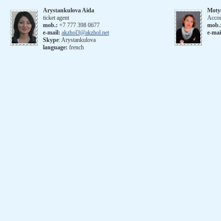
Arystankulova Aida
Moty
ticket agent
Accou
mob.:
+7 777 398 0677
mob.
e-mail:
akzhol3@akzhol.net
e-mai
Skype
: Arystankulova
language:
french