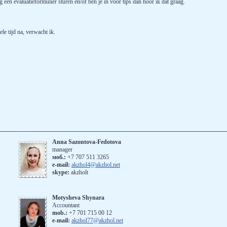
 een evaluatieformulier sturen en/of ben je in voor tips dan hoor ik dat graag.
le tijd na, verwacht ik.
Anna Sazontova-Fedotova
manager
моб.:
+7 707 511 3265
е-mail:
akzhol4@akzhol.net
skype:
akzholt
Motysheva Shynara
Accountant
mob.:
+7 701 715 00 12
e-mail:
akzhol77@akzhol.net