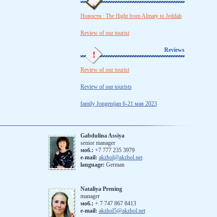
Новости : The flight from Almaty to Jeddah
Review of our tourist
Reviews
Review of our tourist
Review of our tourists
family Jongenijan 6-21 мая 2023
Gabdulina Assiya
senior manager
моб.:
+7 777 235 3979
e-mail:
akzhol@akzhol.net
language:
German
Nataliya Prening
manager
моб.:
‪+ 7 747 867 8413
e-mail:
akzhol5@akzhol.net