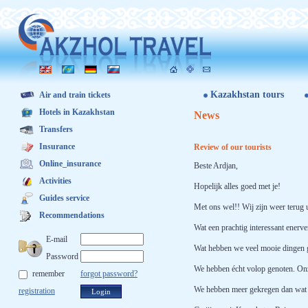
Kazakhstan tours
Air and train tickets
Hotels in Kazakhstan
News
Transfers
Insurance
Review of our tourists
Online_insurance
Beste Ardjan,
Activities
Hopelijk alles goed met je!
Guides service
Met ons wel!! Wij zijn weer terug 
Recommendations
Wat een prachtig interessant enerv
E-mail
Wat hebben we veel mooie dingen 
Password
We hebben écht volop genoten. Onze
remember
forgot password?
We hebben meer gekregen dan wat w
registration