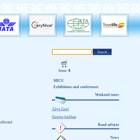
Items:
0
MICE
Exhibitions and conferenses
Weekend tours
Altyn Emel
Singing barkhan
ffectief.
Road advices
News