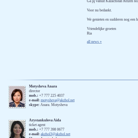
Ga jij vanuit Kazachstan Reizen nog
Voor nu bedankt.
We genieten en sudderen nog een he
Vriendelijke groeten
Ria
all news »
Motysheva Anara
director
mob.:
+7 777 225 4037
е-mail:
motysheva@akzhol.net
skype:
Anara. Motysheva
Arystankulova Aida
ticket agent
mob.:
+7 777 398 0677
e-mail:
akzhol3@akzhol.net