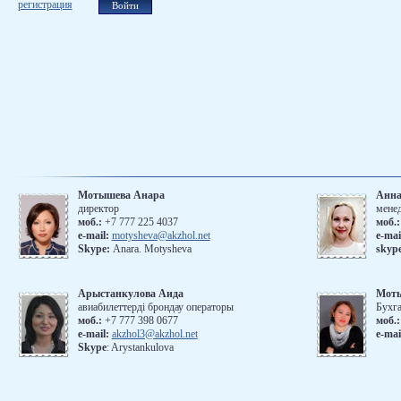
регистрация
Мотышева Анара
Анна
директор
мене
моб.:
+7 777 225 4037
моб.
е-mail:
motysheva@akzhol.net
е-mai
Skype:
Anara. Motysheva
skyp
Арыстанкулова Аида
Мот
авиабилеттерді брондау операторы
Бухг
моб.:
+7 777 398 0677
моб.:
e-mail:
akzhol3@akzhol.net
e-mai
Skype
: Arystankulova