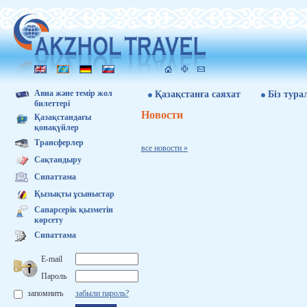
Авиа және темір жол
Қазақстанға саяхат
Бiз тура
билеттері
Новости
Қазақстандағы
қонақүйлер
Трансферлер
все новости »
Сақтандыру
Сипаттама
Қызықты ұсыныстар
Сапарсерік қызметін
көрсету
Сипаттама
E-mail
Пароль
запомнить
забыли пароль?