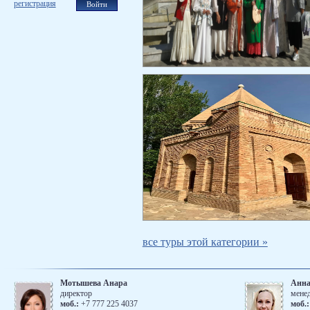
регистрация
все туры этой категории »
Мотышева Анара
Анна
директор
мене
моб.:
+7 777 225 4037
моб.