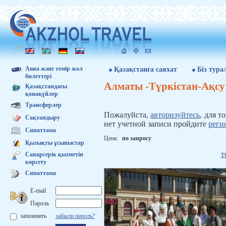
Авиа және темір жол
Қазақстанға саяхат
Бiз тура
билеттері
Алматы -Түркістан-Aқсу
Қазақстандағы
қонақүйлер
Трансферлер
Пожалуйста,
авторизуйтесь
, для т
Сақтандыру
нет учетной записи пройдите
реги
Сипаттама
Цена:
по запросу
Қызықты ұсыныстар
т
Сапарсерік қызметін
көрсету
Сипаттама
E-mail
Пароль
запомнить
забыли пароль?