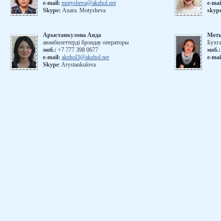
е-mail:
motysheva@akzhol.net
е-mai
Skype:
Anara. Motysheva
skyp
Арыстанкулова Аида
Мот
авиабилеттерді брондау операторы
Бухг
моб.:
+7 777 398 0677
моб.:
e-mail:
akzhol3@akzhol.net
e-mai
Skype
: Arystankulova