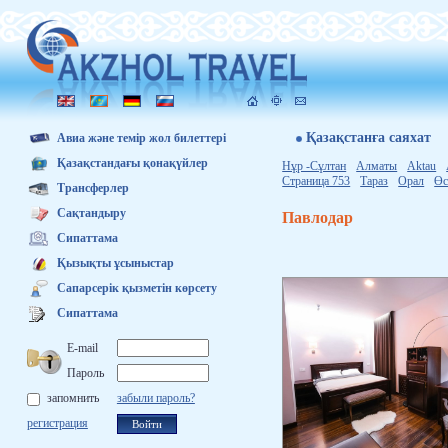
Қазақстанға саяхат
Авиа және темір жол билеттері
Қазақстандағы қонақүйлер
Нұр -Сұлтан
Алматы
Aktau
Страница 753
Тараз
Орал
Өс
Трансферлер
Сақтандыру
Павлодар
Сипаттама
Қызықты ұсыныстар
Сапарсерік қызметін көрсету
Сипаттама
E-mail
Пароль
запомнить
забыли пароль?
регистрация