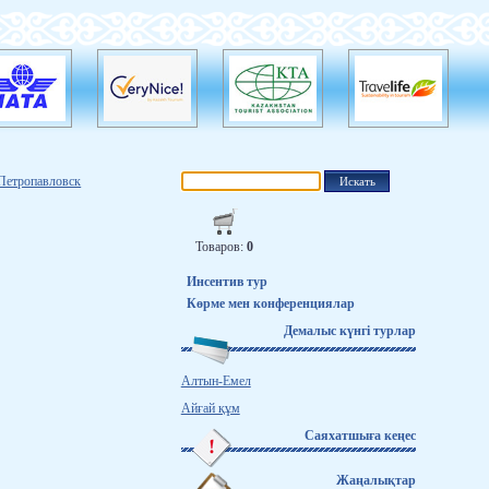
Петропавловск
Товаров:
0
Инсентив тур
Көрме мен конференциялар
Демалыс күнгі турлар
Алтын-Емел
Айғай құм
Саяхатшыға кеңес
Жаңалықтар