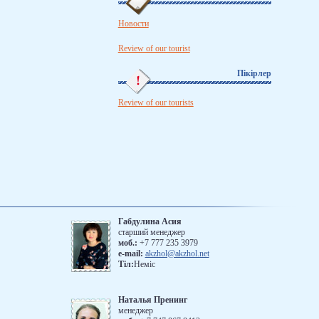
Новости
Review of our tourist
Пікірлер
Review of our tourists
Габдулина Асия
старший менеджер
моб.:
+7 777 235 3979
e-mail:
akzhol@akzhol.net
Тiл:
Немiс
Наталья Пренинг
менеджер