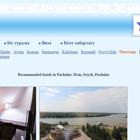
Бiз туралы
Виза
Бізге хабарласу
Aktobe
Atyrau
Балқаш
Қарағанды
Kokshetau
Қостанай
Qyzyl-Orda
Павлодар
кемен
Re­com­mended ho­tels in Pav­lo­dar: Dvin, Ir­tysh, Pav­lo­dar