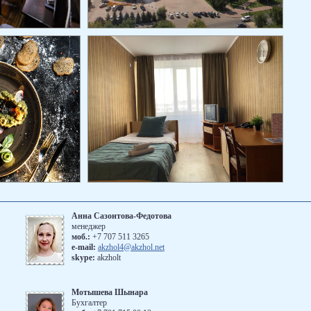
Анна Сазонтова-Федотова
менеджер
моб.:
+7 707 511 3265
е-mail:
akzhol4@akzhol.net
skype:
akzholt
Мотышева Шынара
Бухгалтер