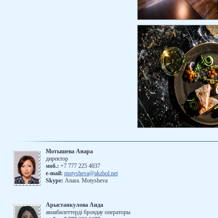
Мотышева Анара
директор
моб.:
+7 777 225 4037
е-mail:
motysheva@akzhol.net
Skype:
Anara. Motysheva
Арыстанкулова Аида
авиабилеттерді брондау операторы