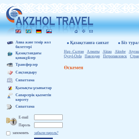
Авиа және темір жол
Қазақстанға саяхат
Бiз тура
билеттері
Нұр -Сұлтан
Алматы
Aktau
Aktobe
Atyrau
Қазақстандағы
Qyzyl-Orda
Павлодар
Петропавловск
Стран
қонақүйлер
Трансферлер
Өскемен
Сақтандыру
Сипаттама
Қызықты ұсыныстар
Сапарсерік қызметін
көрсету
Сипаттама
E-mail
Пароль
запомнить
забыли пароль?