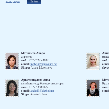
регистрация
Мотышева Анара
Анна
директор
мене
моб.:
+7 777 225 4037
моб.
е-mail:
motysheva@akzhol.net
е-mai
Skype:
Anara. Motysheva
skyp
Арыстанкулова Аида
Мот
авиабилеттерді брондау операторы
Бухг
моб.:
+7 777 398 0677
моб.:
e-mail:
akzhol3@akzhol.net
e-mai
Skype
: Arystankulova